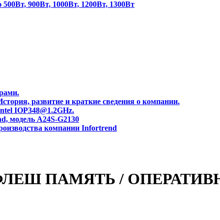
00Вт, 900Вт, 1000Вт, 1200Вт, 1300Вт
рами.
тория, развитие и краткие сведения о компании.
Intel IOP348@1.2GHz.
nd, модель A24S-G2130
роизводства компании Infortrend
ЛЕШ ПАМЯТЬ / ОПЕРАТИВН