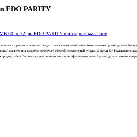
in EDO PARITY
 60 nc 72 pin EDO PARITY в интернет магазине
тличаться от реального внешнего вида. Комплектация также может быть изменена производителем без п
онный характер и не являются публичной офертой, определенной пунктом 2 статьи 437 Гражданского код
а продаж, либо в Российское представительство или на официальные сайты Производителя данного товара