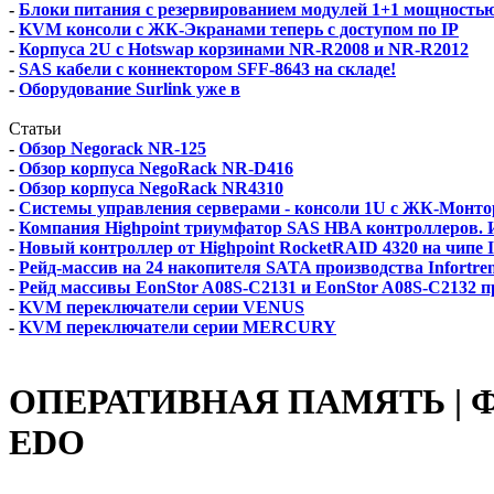
-
Блоки питания с резервированием модулей 1+1 мощностью 5
-
KVM консоли с ЖК-Экранами теперь с доступом по IP
-
Корпуса 2U с Hotswap корзинами NR-R2008 и NR-R2012
-
SAS кабели с коннектором SFF-8643 на складе!
-
Оборудование Surlink уже в
Статьи
-
Обзор Negorack NR-125
-
Обзор корпуса NegoRack NR-D416
-
Обзор корпуса NegoRack NR4310
-
Системы управления серверами - консоли 1U с ЖК-Монто
-
Компания Highpoint триумфатор SAS HBA контроллеров. Ис
-
Новый контроллер от Highpoint RocketRAID 4320 на чипе 
-
Рейд-массив на 24 накопителя SATA производства Infortre
-
Рейд массивы EonStor A08S-C2131 и EonStor A08S-C2132 п
-
KVM переключатели серии VENUS
-
KVM переключатели серии MERCURY
ОПЕРАТИВНАЯ ПАМЯТЬ | Ф
EDO