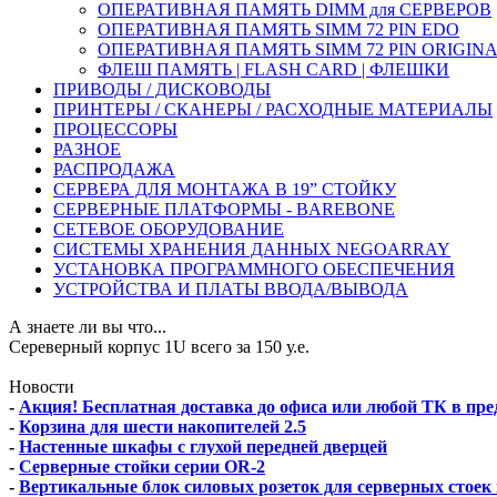
ОПЕРАТИВНАЯ ПАМЯТЬ DIMM для СЕРВЕРОВ
ОПЕРАТИВНАЯ ПАМЯТЬ SIMM 72 PIN EDO
ОПЕРАТИВНАЯ ПАМЯТЬ SIMM 72 PIN ORIGINA
ФЛЕШ ПАМЯТЬ | FLASH CARD | ФЛЕШКИ
ПРИВОДЫ / ДИСКОВОДЫ
ПРИНТЕРЫ / СКАНЕРЫ / РАСХОДНЫЕ МАТЕРИАЛЫ
ПРОЦЕССОРЫ
РАЗНОЕ
РАСПРОДАЖА
СЕРВЕРА ДЛЯ МОНТАЖА В 19” СТОЙКУ
СЕРВЕРНЫЕ ПЛАТФОРМЫ - BAREBONE
СЕТЕВОЕ ОБОРУДОВАНИЕ
СИСТЕМЫ ХРАНЕНИЯ ДАННЫХ NEGOARRAY
УСТАНОВКА ПРОГРАММНОГО ОБЕСПЕЧЕНИЯ
УСТРОЙСТВА И ПЛАТЫ ВВОДА/ВЫВОДА
А знаете ли вы что...
Сереверный корпус 1U всего за 150 у.е.
Новости
-
Акция! Бесплатная доставка до офиса или любой ТК в п
-
Корзина для шести накопителей 2.5
-
Настенные шкафы с глухой передней дверцей
-
Серверные стойки серии OR-2
-
Вертикальные блок силовых розеток для серверных стоек