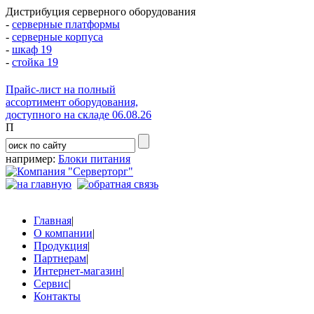
Дистрибуция серверного оборудования
-
серверные платформы
-
серверные корпуса
-
шкаф 19
-
стойка 19
Прайс-лист на полный
ассортимент оборудования,
доступного на складе 06.08.26
П
например:
Блоки питания
Главная
|
О компании
|
Продукция
|
Партнерам
|
Интернет-магазин
|
Сервис
|
Контакты