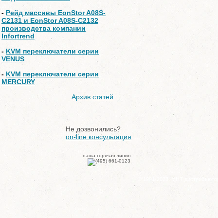
-
Рейд массивы EonStor A08S-
C2131 и EonStor A08S-C2132
производства компании
Infortrend
-
KVM переключатели серии
VENUS
-
KVM переключатели серии
MERCURY
Архив статей
Не дозвонились?
on-line консультация
наша горячая линия
© 1991-2023, МНТ дистрибъюто