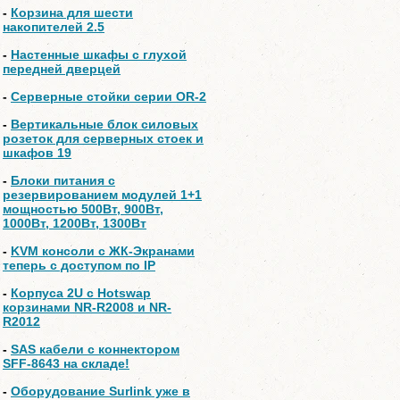
-
Корзина для шести
накопителей 2.5
-
Настенные шкафы с глухой
передней дверцей
-
Серверные стойки серии OR-2
-
Вертикальные блок силовых
розеток для серверных стоек и
шкафов 19
-
Блоки питания с
резервированием модулей 1+1
мощностью 500Вт, 900Вт,
1000Вт, 1200Вт, 1300Вт
-
KVM консоли с ЖК-Экранами
теперь с доступом по IP
-
Корпуса 2U с Hotswap
корзинами NR-R2008 и NR-
R2012
-
SAS кабели с коннектором
SFF-8643 на складе!
-
Оборудование Surlink уже в