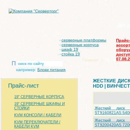
Дист
серверные платформы
Прайс
-
серверные корпуса
ассор
-
шкаф 19
обору
-
стойка 19
доступ
-
07.08.
Главная
|
О компании
П
например:
Блоки питания
ЖЕСТКИЕ ДИСК
Прайс-лист
HDD | ВИНЧЕС
19” СЕРВЕРНЫЕ КОРПУСА
19” СЕРВЕРНЫЕ ШКАФЫ И
Жесткий диск
СТОЙКИ
ST9160821AS 54
KVM КОНСОЛИ / КАБЕЛИ
Жесткий диск
KVM ПЕРЕКЛЮЧАТЕЛИ /
ST9200420AS 72
КАБЕЛИ KVM