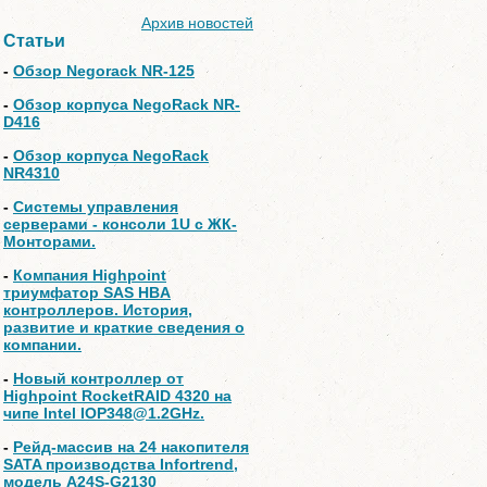
Архив новостей
Статьи
-
Обзор Negorack NR-125
-
Обзор корпуса NegoRack NR-
D416
-
Обзор корпуса NegoRack
NR4310
-
Системы управления
серверами - консоли 1U с ЖК-
Монторами.
-
Компания Highpoint
триумфатор SAS HBA
контроллеров. История,
развитие и краткие сведения о
компании.
-
Новый контроллер от
Highpoint RocketRAID 4320 на
чипе Intel IOP348@1.2GHz.
-
Рейд-массив на 24 накопителя
SATA производства Infortrend,
модель A24S-G2130