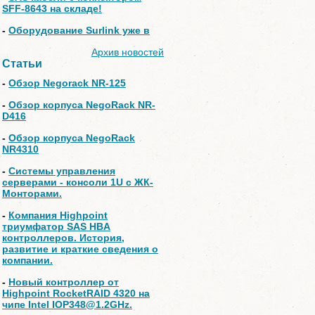
SFF-8643 на складе!
-
Оборудование Surlink уже в
Архив новостей
Статьи
-
Обзор Negorack NR-125
-
Обзор корпуса NegoRack NR-
D416
-
Обзор корпуса NegoRack
NR4310
-
Системы управления
серверами - консоли 1U с ЖК-
Монторами.
-
Компания Highpoint
триумфатор SAS HBA
контроллеров. История,
развитие и краткие сведения о
компании.
-
Новый контроллер от
Highpoint RocketRAID 4320 на
чипе Intel IOP348@1.2GHz.