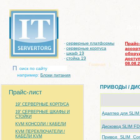
Дист
серверные платформы
Прайс
-
серверные корпуса
ассор
-
шкаф 19
обору
-
стойка 19
доступ
-
08.08.
Главная
|
О компании
П
например:
Блоки питания
ПРИВОДЫ / ДИ
Прайс-лист
19” СЕРВЕРНЫЕ КОРПУСА
19” СЕРВЕРНЫЕ ШКАФЫ И
Адаптер для SLIM
СТОЙКИ
KVM КОНСОЛИ / КАБЕЛИ
Дисковод SLIM F
KVM ПЕРЕКЛЮЧАТЕЛИ /
КАБЕЛИ KVM
Привод SLIM Co