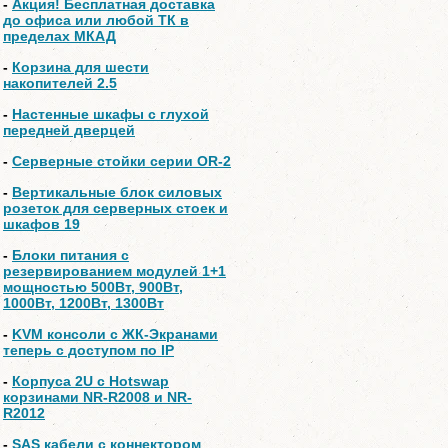
-
Акция! Бесплатная доставка
до офиса или любой ТК в
пределах МКАД
-
Корзина для шести
накопителей 2.5
-
Настенные шкафы с глухой
передней дверцей
-
Серверные стойки серии OR-2
-
Вертикальные блок силовых
розеток для серверных стоек и
шкафов 19
-
Блоки питания с
резервированием модулей 1+1
мощностью 500Вт, 900Вт,
1000Вт, 1200Вт, 1300Вт
-
KVM консоли с ЖК-Экранами
теперь с доступом по IP
-
Корпуса 2U с Hotswap
корзинами NR-R2008 и NR-
R2012
-
SAS кабели с коннектором