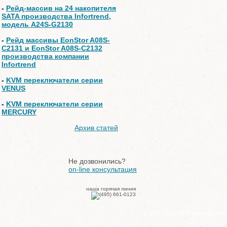
-
Рейд-массив на 24 накопителя
SATA производства Infortrend,
модель A24S-G2130
-
Рейд массивы EonStor A08S-
C2131 и EonStor A08S-C2132
производства компании
Infortrend
-
KVM переключатели серии
VENUS
-
KVM переключатели серии
MERCURY
Архив статей
Не дозвонились?
on-line консультация
наша горячая линия
© 1991-2023, МНТ дистрибъюто