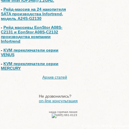
чипе Intel IOP348@1.2GHz.
-
Рейд-массив на 24 накопителя
SATA производства Infortrend,
модель A24S-G2130
-
Рейд массивы EonStor A08S-
C2131 и EonStor A08S-C2132
производства компании
Infortrend
-
KVM переключатели серии
VENUS
-
KVM переключатели серии
MERCURY
Архив статей
Не дозвонились?
on-line консультация
наша горячая линия
© 1991-2023, МНТ дистрибъюто