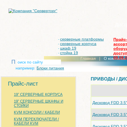
Дист
серверные платформы
Прайс
-
серверные корпуса
ассор
-
шкаф 19
обору
-
стойка 19
доступ
-
09.08.
Главная
|
О компании
П
например:
Блоки питания
ПРИВОДЫ / ДИ
Прайс-лист
19” СЕРВЕРНЫЕ КОРПУСА
19” СЕРВЕРНЫЕ ШКАФЫ И
Дисковод FDD 3.5
СТОЙКИ
KVM КОНСОЛИ / КАБЕЛИ
Дисковод FDD 3.5
KVM ПЕРЕКЛЮЧАТЕЛИ /
КАБЕЛИ KVM
Дисковод FDD 3.5