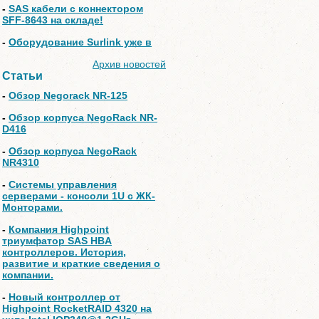
-
SAS кабели с коннектором
SFF-8643 на складе!
-
Оборудование Surlink уже в
Архив новостей
Статьи
-
Обзор Negorack NR-125
-
Обзор корпуса NegoRack NR-
D416
-
Обзор корпуса NegoRack
NR4310
-
Системы управления
серверами - консоли 1U с ЖК-
Монторами.
-
Компания Highpoint
триумфатор SAS HBA
контроллеров. История,
развитие и краткие сведения о
компании.
-
Новый контроллер от
Highpoint RocketRAID 4320 на