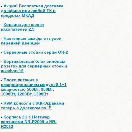
-
Акция! Бесплатная доставка
до офиса или любой ТК в
пределах МКАД
-
Корзина для шести
накопителей 2.5
-
Настенные шкафы с глухой
передней дверцей
-
Серверные стойки серии OR-2
-
Вертикальные блок силовых
розеток для серверных стоек и
шкафов 19
-
Блоки питания с
резервированием модулей 1+1
мощностью 500Вт, 900Вт,
1000Вт, 1200Вт, 1300Вт
-
KVM консоли с ЖК-Экранами
теперь с доступом по IP
-
Корпуса 2U с Hotswap
корзинами NR-R2008 и NR-
R2012