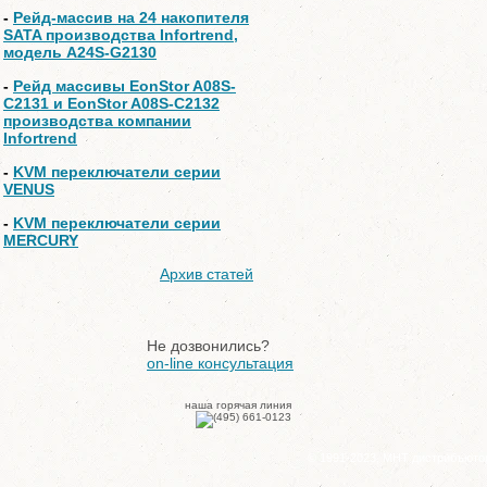
-
Рейд-массив на 24 накопителя
SATA производства Infortrend,
модель A24S-G2130
-
Рейд массивы EonStor A08S-
C2131 и EonStor A08S-C2132
производства компании
Infortrend
-
KVM переключатели серии
VENUS
-
KVM переключатели серии
MERCURY
Архив статей
Не дозвонились?
on-line консультация
наша горячая линия
© 1991-2023, МНТ дистрибъюто