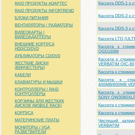
Кассета DDS-1 к 
RAID ПРОДУКТЫ ADAPTEC
RAID ПРОДУКТЫ INFORTREND
Кассета DDS-2 к с
БЛОКИ ПИТАНИЯ
ВЕНТИЛЯТОРЫ / РАДИАТОРЫ
Кассета DDS-3 к 
ВИДЕОКАРТЫ |
ВИДЕОАДАПТЕРЫ
Кассета LTO (UL
ВНЕШНИЕ КОРПУСА
Кассета к стр
HDD/CD/DVD
QGD160M
ДУБЛИКАТОРЫ CD/DVD
Кассета к стрим
ЖЕСТКИЕ ДИСКИ
VERBATIM QIC-80
(ВИНЧЕСТЕРЫ)
Кассета к стриме
КАБЕЛИ
Кассета к ст
КЛАВИАТУРЫ И МЫШКИ
400MB/800MB VE
КОНТРОЛЛЕРЫ / RAID
Кассета к стри
КОНТРОЛЛЕРЫ
SONY QW3080XL
КОРЗИНЫ ДЛЯ ЖЕСТКИХ
Кассета к стриме
ДИСКОВ (MOBILE RACK)
Кассета к стриме
КОРПУСА
МАТЕРИНСКИЕ ПЛАТЫ
Чистящий катр
VERBATIM
МОНИТОРЫ / VGA
РАЗВЕТВИТЕЛИ