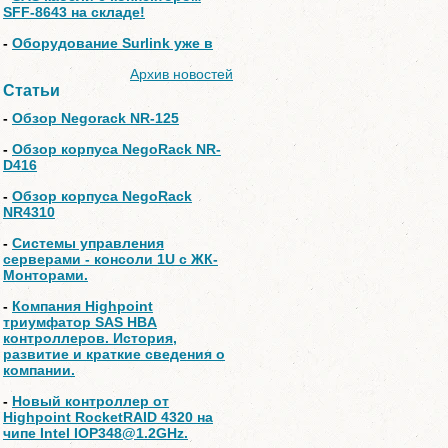
SFF-8643 на складе!
-
Оборудование Surlink уже в
Архив новостей
Статьи
-
Обзор Negorack NR-125
-
Обзор корпуса NegoRack NR-
D416
-
Обзор корпуса NegoRack
NR4310
-
Системы управления
серверами - консоли 1U с ЖК-
Монторами.
-
Компания Highpoint
триумфатор SAS HBA
контроллеров. История,
развитие и краткие сведения о
компании.
-
Новый контроллер от
Highpoint RocketRAID 4320 на
чипе Intel IOP348@1.2GHz.