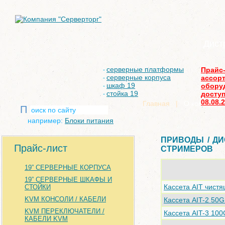
Дист
серверные платформы
Прайс
-
серверные корпуса
ассор
-
шкаф 19
обору
-
стойка 19
доступ
-
08.08.
Главная
|
О компании
П
например:
Блоки питания
ПРИВОДЫ / ДИ
Прайс-лист
СТРИМЕРОВ
19” СЕРВЕРНЫЕ КОРПУСА
19” СЕРВЕРНЫЕ ШКАФЫ И
Кассета AIT чис
СТОЙКИ
KVM КОНСОЛИ / КАБЕЛИ
Кассета AIT-2 5
KVM ПЕРЕКЛЮЧАТЕЛИ /
Кассета AIT-3 1
КАБЕЛИ KVM