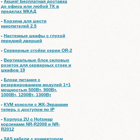
-
Акция! Бесплатная доставка
до офиса или любой ТК в
пределах МКАД
-
Корзина для шести
накопителей 2.5
-
Настенные шкафы с глухой
передней дверцей
-
Серверные стойки серии OR-2
-
Вертикальные блок силовых
розеток для серверных стоек и
шкафов 19
-
Блоки питания с
резервированием модулей 1+1
мощностью 500Вт, 900Вт,
1000Вт, 1200Вт, 1300Вт
-
KVM консоли с ЖК-Экранами
теперь с доступом по IP
-
Корпуса 2U с Hotswap
корзинами NR-R2008 и NR-
R2012
-
SAS кабели с коннектором