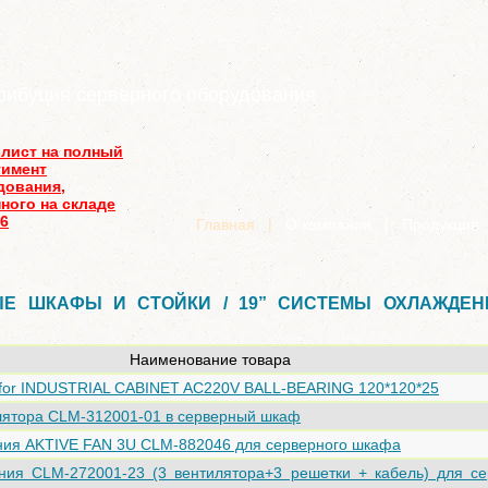
рибуция серверного оборудования
-лист на полный
тимент
дования,
ного на складе
26
Главная
|
О компании
|
Продукция
ЫЕ ШКАФЫ И СТОЙКИ / 19” СИСТЕМЫ ОХЛАЖДЕН
Наименование товара
for INDUSTRIAL CABINET AC220V BALL-BEARING 120*120*25
лятора CLM-312001-01 в серверный шкаф
ния AKTIVE FAN 3U CLM-882046 для серверного шкафа
ния CLM-272001-23 (3 вентилятора+3 решетки + кабель) для се