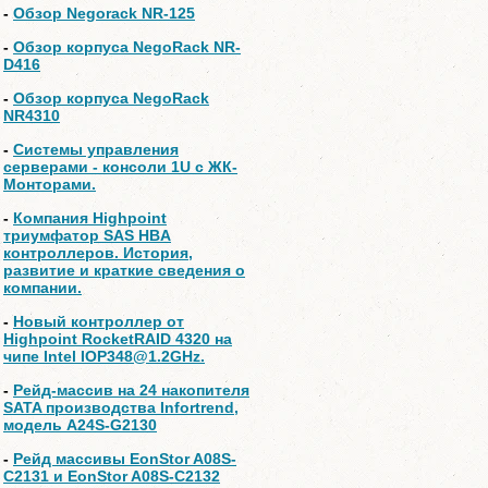
-
Обзор Negorack NR-125
-
Обзор корпуса NegoRack NR-
D416
-
Обзор корпуса NegoRack
NR4310
-
Системы управления
серверами - консоли 1U с ЖК-
Монторами.
-
Компания Highpoint
триумфатор SAS HBA
контроллеров. История,
развитие и краткие сведения о
компании.
-
Новый контроллер от
Highpoint RocketRAID 4320 на
чипе Intel IOP348@1.2GHz.
-
Рейд-массив на 24 накопителя
SATA производства Infortrend,
модель A24S-G2130
-
Рейд массивы EonStor A08S-
C2131 и EonStor A08S-C2132