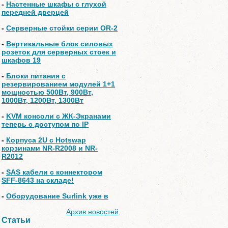
-
Настенные шкафы с глухой
передней дверцей
-
Серверные стойки серии OR-2
-
Вертикальные блок силовых
розеток для серверных стоек и
шкафов 19
-
Блоки питания с
резервированием модулей 1+1
мощностью 500Вт, 900Вт,
1000Вт, 1200Вт, 1300Вт
-
KVM консоли с ЖК-Экранами
теперь с доступом по IP
-
Корпуса 2U с Hotswap
корзинами NR-R2008 и NR-
R2012
-
SAS кабели с коннектором
SFF-8643 на складе!
-
Оборудование Surlink уже в
Архив новостей
Статьи