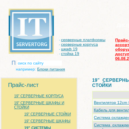
Дист
серверные платформы
Прайс
-
серверные корпуса
ассор
-
шкаф 19
обору
-
стойка 19
доступ
-
06.08.
П
например:
Блоки питания
19” СЕРВЕРН
Прайс-лист
СТОЙКИ
19” СЕРВЕРНЫЕ КОРПУСА
Вентилятор 12cm 
19” СЕРВЕРНЫЕ ШКАФЫ И
СТОЙКИ
Кабель для венти
19” СЕРВЕРНЫЕ СТОЙКИ
Система охлажде
19” СЕРВЕРНЫЕ ШКАФЫ
Система охлажде
19” СИСТЕМЫ