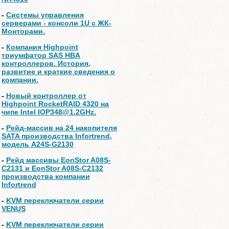
-
Системы управления
серверами - консоли 1U с ЖК-
Монторами.
-
Компания Highpoint
триумфатор SAS HBA
контроллеров. История,
развитие и краткие сведения о
компании.
-
Новый контроллер от
Highpoint RocketRAID 4320 на
чипе Intel IOP348@1.2GHz.
-
Рейд-массив на 24 накопителя
SATA производства Infortrend,
модель A24S-G2130
-
Рейд массивы EonStor A08S-
C2131 и EonStor A08S-C2132
производства компании
Infortrend
-
KVM переключатели серии
VENUS
-
KVM переключатели серии