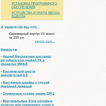
УСТАНОВКА ПРОГРАММНОГО
ОБЕСПЕЧЕНИЯ
УСТРОЙСТВА И ПЛАТЫ ВВОДА/
ВЫВОДА
А знаете ли вы что...
Сереверный корпус 1U всего
за 150 у.е.
узнать еще...
Новости
-
Акция! Бесплатная доставка
до офиса или любой ТК в
пределах МКАД
-
Корзина для шести
накопителей 2.5
-
Настенные шкафы с глухой
передней дверцей
-
Серверные стойки серии OR-2
-
Вертикальные блок силовых
розеток для серверных стоек и