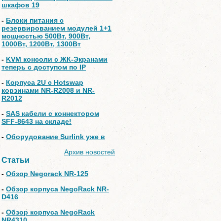
шкафов 19
-
Блоки питания с
резервированием модулей 1+1
мощностью 500Вт, 900Вт,
1000Вт, 1200Вт, 1300Вт
-
KVM консоли с ЖК-Экранами
теперь с доступом по IP
-
Корпуса 2U с Hotswap
корзинами NR-R2008 и NR-
R2012
-
SAS кабели с коннектором
SFF-8643 на складе!
-
Оборудование Surlink уже в
Архив новостей
Статьи
-
Обзор Negorack NR-125
-
Обзор корпуса NegoRack NR-
D416
-
Обзор корпуса NegoRack
NR4310