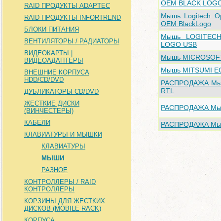
OEM BLACK LOGO
RAID ПРОДУКТЫ ADAPTEC
Мышь Logitech O
RAID ПРОДУКТЫ INFORTREND
OEM BlackLogo
БЛОКИ ПИТАНИЯ
Мышь LOGITEC
ВЕНТИЛЯТОРЫ / РАДИАТОРЫ
LOGO USB
ВИДЕОКАРТЫ |
Мышь MICROSOFT
ВИДЕОАДАПТЕРЫ
Мышь MITSUMI E
ВНЕШНИЕ КОРПУСА
HDD/CD/DVD
РАСПРОДАЖА Мыш
RTL
ДУБЛИКАТОРЫ CD/DVD
ЖЕСТКИЕ ДИСКИ
РАСПРОДАЖА Мыш
(ВИНЧЕСТЕРЫ)
КАБЕЛИ
РАСПРОДАЖА Мыш
КЛАВИАТУРЫ И МЫШКИ
КЛАВИАТУРЫ
МЫШИ
РАЗНОЕ
КОНТРОЛЛЕРЫ / RAID
КОНТРОЛЛЕРЫ
КОРЗИНЫ ДЛЯ ЖЕСТКИХ
ДИСКОВ (MOBILE RACK)
КОРПУСА