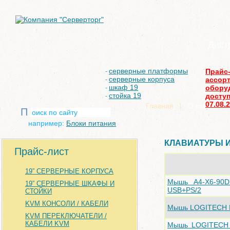
Дист
серверные платформы
Прайс
-
серверные корпуса
ассор
-
шкаф 19
обору
-
стойка 19
доступ
-
07.08.
Главная
|
О компании
П
например:
Блоки питания
КЛАВИАТУРЫ 
Прайс-лист
19” СЕРВЕРНЫЕ КОРПУСА
Мышь A4-X6-90D 
19” СЕРВЕРНЫЕ ШКАФЫ И
USB+PS/2
СТОЙКИ
KVM КОНСОЛИ / КАБЕЛИ
Мышь LOGITECH M
KVM ПЕРЕКЛЮЧАТЕЛИ /
КАБЕЛИ KVM
Мышь LOGITECH