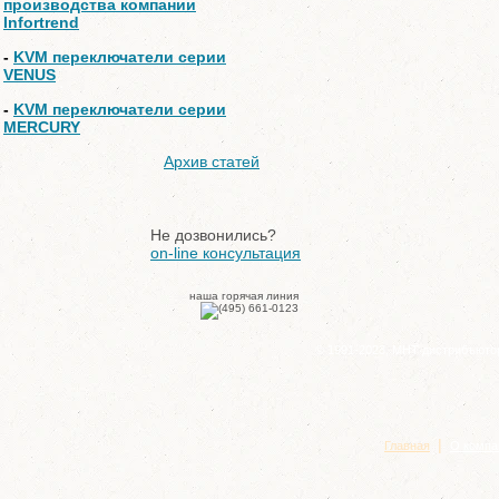
производства компании
Infortrend
-
KVM переключатели серии
VENUS
-
KVM переключатели серии
MERCURY
Архив статей
Не дозвонились?
on-line консультация
наша горячая линия
© 1991-2023, МНТ дистрибъюто
|
Главная
О компа