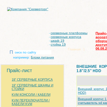
Дист
серверные платформы
Прайс
-
серверные корпуса
ассор
-
шкаф 19
обору
-
стойка 19
доступ
-
06.08.
Главная
|
О компании
П
например:
Блоки питания
ВНЕШНИЕ КОР
Прайс-лист
1.8”/2.5” HDD
19” СЕРВЕРНЫЕ КОРПУСА
19” СЕРВЕРНЫЕ ШКАФЫ И
Внешний корпус 1
СТОЙКИ
HDD)
KVM КОНСОЛИ / КАБЕЛИ
Внешний корпус 1
KVM ПЕРЕКЛЮЧАТЕЛИ /
считыватель sd ка
КАБЕЛИ KVM