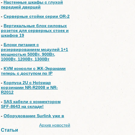
-
Настенные шкафы с глухой
передней дверцей
-
Серверные стойки серии OR-2
-
Вертикальные блок силовых
розеток для серверных стоек и
шкафов 19
-
Блоки питания с
резервированием модулей 1+1
мощностью 500Вт, 900Вт,
1000Вт, 1200Вт, 1300Вт
-
KVM консоли с ЖК-Экранами
теперь с доступом по IP
-
Корпуса 2U с Hotswap
корзинами NR-R2008 и NR-
R2012
-
SAS кабели с коннектором
SFF-8643 на складе!
-
Оборудование Surlink уже в
Архив новостей
Статьи