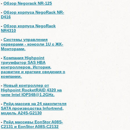
-
Обзор Negorack NR-125
-
Обзор корпуса NegoRack NR-
D416
-
Обзор корпуса NegoRack
NR4310
-
Системы управления
серверами - консоли 1U с ЖК-
Монторами.
-
Компания Highpoint
триумфатор SAS HBA
контроллеров. История,
развитие и краткие сведения о
компании.
-
Новый контроллер от
Highpoint RocketRAID 4320 на
чипе Intel IOP348@1.2GHz.
-
Рейд-массив на 24 накопителя
SATA производства Infortrend,
модель A24S-G2130
-
Рейд массивы EonStor A08S-
C2131 и EonStor A08S-C2132