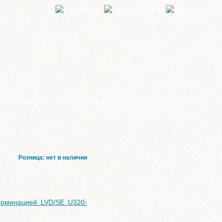
|
Партнерам
|
Интернет-магазин
|
Сервис
|
Контакты
Розница: нет в наличии
ерминацией LVD/SE U320-