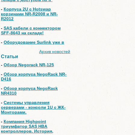
-
Корпуса 2U с Hotswap
корзинами NR-R2008 и NR-
R2012
-
SAS кабели с коннектором
SFF-8643 на складе!
-
Оборудование Surlink уже в
Архив новостей
Статьи
-
Обзор Negorack NR-125
-
Обзор корпуса NegoRack NR-
D416
-
Обзор корпуса NegoRack
NR4310
-
Системы управления
серверами - консоли 1U с ЖК-
Монторами.
-
Компания Highpoint
триумфатор SAS HBA
контроллеров. История,