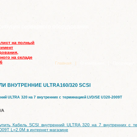
рибуция серверного оборудования
-лист на полный
тимент
дования,
ного на складе
26
Главная
|
О компании
|
Продукция
ЛИ ВНУТРЕННИЕ ULTRA160/320 SCSI
ний ULTRA 320 на 7 внутренних с терминацией LVD/SE U320-2009T
/A
упить Кабель SCSI внутренний ULTRA 320 на 7 внутренних с т
009T L=2.0M в интернет магазине