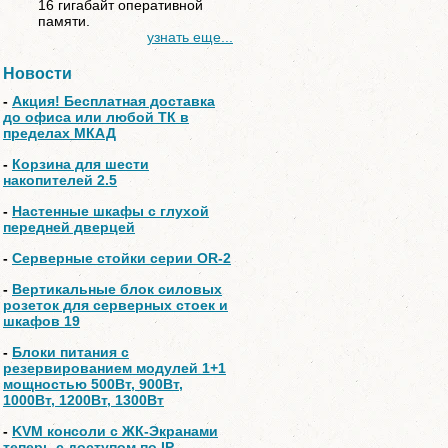
16 гигабайт оперативной
памяти.
узнать еще...
Новости
-
Акция! Бесплатная доставка
до офиса или любой ТК в
пределах МКАД
-
Корзина для шести
накопителей 2.5
-
Настенные шкафы с глухой
передней дверцей
-
Серверные стойки серии OR-2
-
Вертикальные блок силовых
розеток для серверных стоек и
шкафов 19
-
Блоки питания с
резервированием модулей 1+1
мощностью 500Вт, 900Вт,
1000Вт, 1200Вт, 1300Вт
-
KVM консоли с ЖК-Экранами
теперь с доступом по IP