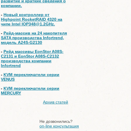
развитие и краткие сведения о
компании.
-
Новый контроллер от
Highpoint RocketRAID 4320 на
чипе Intel IOP348@1.2GHz.
-
Рейд-массив на 24 накопителя
SATA производства Infortrend,
модель A24S-G2130
-
Рейд массивы EonStor A08S-
C2131 и EonStor A08S-C2132
производства компании
Infortrend
-
KVM переключатели серии
VENUS
-
KVM переключатели серии
MERCURY
Архив статей
Не дозвонились?
on-line консультация