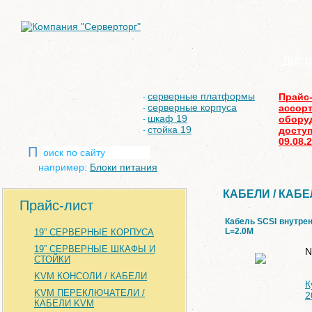
Дист
серверные платформы
Прайс
-
серверные корпуса
ассор
-
шкаф 19
обору
-
стойка 19
доступ
-
09.08.
П
например:
Блоки питания
КАБЕЛИ / КАБЕ
Прайс-лист
Кабель SCSI внутрен
L=2.0M
19” СЕРВЕРНЫЕ КОРПУСА
19” СЕРВЕРНЫЕ ШКАФЫ И
N
СТОЙКИ
KVM КОНСОЛИ / КАБЕЛИ
К
KVM ПЕРЕКЛЮЧАТЕЛИ /
2
КАБЕЛИ KVM