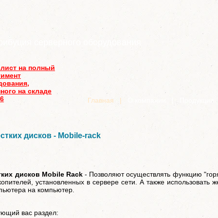
рибуция серверного оборудования
-лист на полный
тимент
дования,
ного на складе
26
Главная
|
О компании
|
Продукция
тких дисков - Mobile-rack
ких дисков Mobile Rack
- Позволяют осуществлять функцию "гор
копителей, установленных в сервере сети. А также использовать ж
пьютера на компьютер.
ющий вас раздел: