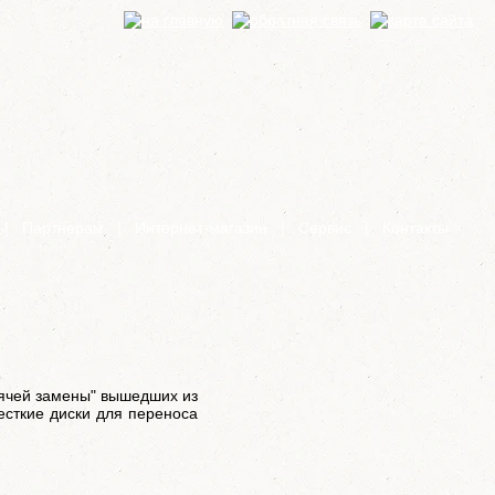
|
Партнерам
|
Интернет-магазин
|
Сервис
|
Контакты
ячей замены" вышедших из
есткие диски для переноса