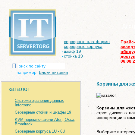
Дист
серверные платформы
Прайс
-
серверные корпуса
ассор
-
шкаф 19
обору
-
стойка 19
доступ
-
06.08.
П
например:
Блоки питания
Корзины для жес
каталог
Системы хранения данных
Infortrend
Корзины для жест
Серверные стойки и шкафы 19
строя дисковых на
информации с ком
KVM-переключатели Aten, Oxca,
Broadrack
Серверные корпуса 1U - 6U
Выберите интересу