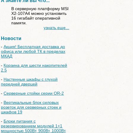
А знаете ли вы что...
В серверную платформу MSI
X2-107A4 можно установить
16 гигабайт оперативной
памяти.
узнать еще...
Новости
-
Акция! Бесплатная доставка до
офиса или любой ТК в пределах
МКАД
-
Корзина для шести накопителей
2.5
-
Настенные шкафы с глухой
передней дверцей
-
Серверные стойки серии OR-2
-
Вертикальные блок силовых
розеток для серверных стоек и
шкафов 19
-
Блоки питания с
резервированием модулей 1+1
мощностью 500Вт, 900Вт, 1000Вт,