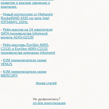
развитие и краткие сведения о
компании.
-
Новый контроллер от Highpoint
RocketRAID 4320 на чипе Intel
IOP348@1.2GHz.
-
Рейд-массив на 24 накопителя
SATA производства Infortrend,
модель A24S-G2130
-
Рейд массивы EonStor A08S-
C2131 и EonStor A08S-C2132
производства компании Infortrend
-
KVM переключатели серии
VENUS
-
KVM переключатели серии
MERCURY
Архив статей
Не дозвонились?
on-line консультация