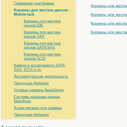
Серверные платформы
Корзины для жестк
Корзины для жестких дисков -
Mobile-rack
Корзины для жестк
Корзины для жестких
Корзины для жестк
дисков IDE
Корзины для жестк
Корзины для жестких
дисков SAS
Корзины для жестких
дисков SATA/SAS
Корзины для жестких
дисков SCSI
Кабели в ассортименте SATA,
SAS, SCSI и тд.
Дистрибуторская деятельность
Продукция Highpoint
Готовые серверы NegoServer
Системы хранения данных
NegoArray
Блоки питания для сервера
Продукция Highpoint