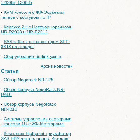
1200Вт, 1300Вт
-
KVM консоли с ЖК-Экранами
теперь с доступом по IP
-
Корпуса 2U с Hotswap корзинами
NR-R2008 и NR-R2012
-
SAS кабели с коннектором SFF-
8643 на складе!
-
Оборудование Surlink уже в
Архив новостей
Статьи
-
Обзор Negorack NR-125
-
Обзор корпуса NegoRack NR-
D416
-
Обзор корпуса NegoRack
NR4310
-
Системы управления серверами
- консоли 1U с ЖК-Монторами.
-
Компания Highpoint триумфатор
SAS HBA контроллеров. История,