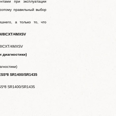
нтами при эксплуатации
поэтому правильный выбор
шнего, а только то, что
TH/8ICXT/4MXSV
/8ICXT/4MXSV
 диагностики)
гностики)
ESS*8 SR1400/SR1435
SS*8 SR1400/SR1435