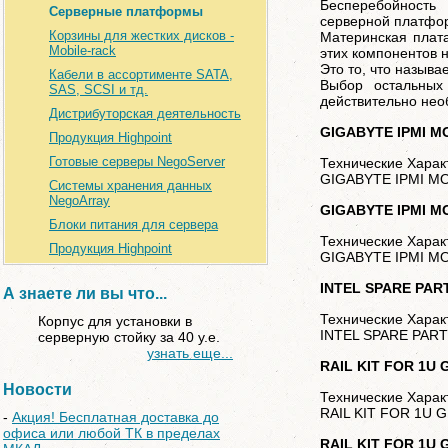
Бесперебойность
Серверные платформы
серверной платфо
Корзины для жестких дисков -
Материнская плат
Mobile-rack
этих компонентов 
Это то, что назыв
Кабели в ассортименте SATA,
Выбор остальных 
SAS, SCSI и тд.
действительно нео
Дистрибуторская деятельность
GIGABYTE IPMI MO
Продукция Highpoint
Готовые серверы NegoServer
Технические Харак
GIGABYTE IPMI MO
Системы хранения данных
NegoArray
GIGABYTE IPMI MO
Блоки питания для сервера
Технические Харак
Продукция Highpoint
GIGABYTE IPMI MO
INTEL SPARE PART
А знаете ли вы что...
Технические Харак
Корпус для установки в
INTEL SPARE PART
серверную стойку за 40 у.е.
узнать еще...
RAIL KIT FOR 1U
Новости
Технические Харак
RAIL KIT FOR 1U 
-
Акция! Бесплатная доставка до
офиса или любой ТК в пределах
RAIL KIT FOR 1U 