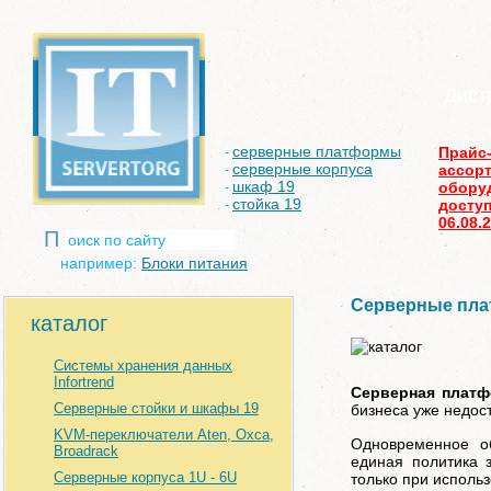
Дист
серверные платформы
Прайс
-
серверные корпуса
ассор
-
шкаф 19
обору
-
стойка 19
доступ
-
06.08.
П
например:
Блоки питания
Серверные пл
каталог
Системы хранения данных
Infortrend
Серверная плат
Серверные стойки и шкафы 19
бизнеса уже недос
KVM-переключатели Aten, Oxca,
Одновременное об
Broadrack
единая политика 
Серверные корпуса 1U - 6U
только при исполь