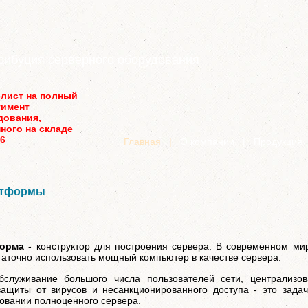
рибуция серверного оборудования
-лист на полный
тимент
дования,
ного на складе
26
Главная
|
О компании
|
Продукция
атформы
форма
- конструктор для построения сервера. В современном ми
таточно использовать мощный компьютер в качестве сервера.
служивание большого числа пользователей сети, централизов
защиты от вирусов и несанкционированного доступа - это зада
зовании полноценного сервера.