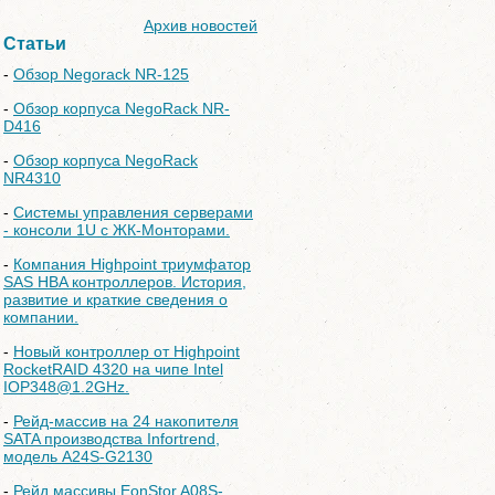
Архив новостей
Статьи
-
Обзор Negorack NR-125
-
Обзор корпуса NegoRack NR-
D416
-
Обзор корпуса NegoRack
NR4310
-
Системы управления серверами
- консоли 1U с ЖК-Монторами.
-
Компания Highpoint триумфатор
SAS HBA контроллеров. История,
развитие и краткие сведения о
компании.
-
Новый контроллер от Highpoint
RocketRAID 4320 на чипе Intel
IOP348@1.2GHz.
-
Рейд-массив на 24 накопителя
SATA производства Infortrend,
модель A24S-G2130
-
Рейд массивы EonStor A08S-