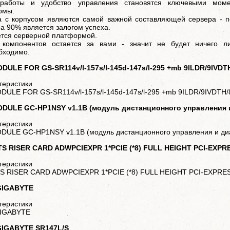
 работы и удобство управления становятся ключевыми моме
рмы.
а с корпусом являются самой важной составляющей сервера - 
на 90% является залогом успеха.
ается серверной платформой.
компонентов остается за вами - значит не будет ничего ли
бходимо.
DULE FOR GS-SR114v/l-157s/l-145d-147s/l-295 +mb 9ILDR/9IVD
теристики
DULE FOR GS-SR114v/l-157s/l-145d-147s/l-295 +mb 9ILDR/9IVDTH
DULE GC-HP1NSY v1.1B (модуль дистанционного управления и
теристики
DULE GC-HP1NSY v1.1B (модуль дистанционного управления и диа
S RISER CARD ADWPCIEXPR 1*PCIE (*8) FULL HEIGHT PCI-EXPR
теристики
S RISER CARD ADWPCIEXPR 1*PCIE (*8) FULL HEIGHT PCI-EXPRE
 GIGABYTE
теристики
GIGABYTE
GIGABYTE SR147L/S