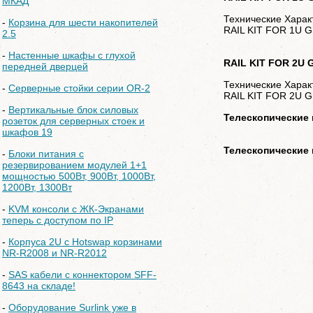
МКАД
Технические Харак
-
Корзина для шести накопителей
RAIL KIT FOR 1U 
2.5
-
Настенные шкафы с глухой
RAIL KIT FOR 2U
передней дверцей
Технические Харак
-
Серверные стойки серии OR-2
RAIL KIT FOR 2U 
-
Вертикальные блок силовых
Телескопические 
розеток для серверных стоек и
шкафов 19
Телескопические 
-
Блоки питания с
резервированием модулей 1+1
мощностью 500Вт, 900Вт, 1000Вт,
1200Вт, 1300Вт
-
KVM консоли с ЖК-Экранами
теперь с доступом по IP
-
Корпуса 2U с Hotswap корзинами
NR-R2008 и NR-R2012
-
SAS кабели с коннектором SFF-
8643 на складе!
-
Оборудование Surlink уже в