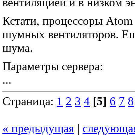
вентиляцией и в низком э
Кстати, процессоры Atom
шумных вентиляторов. Ещ
шума.
Параметры сервера:
...
Страница:
1
2
3
4
[5]
6
7
8
« предыдущая
|
следующа