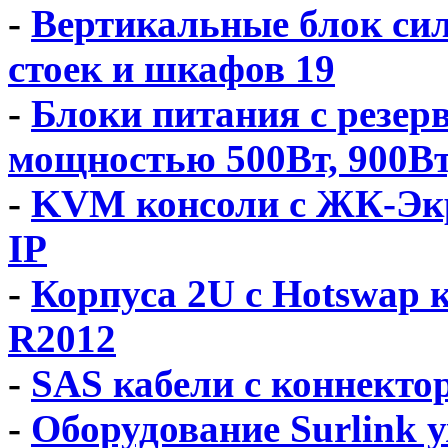
-
Вертикальные блок сил
стоек и шкафов 19
-
Блоки питания с резер
мощностью 500Вт, 900Вт,
-
KVM консоли с ЖК-Экр
IP
-
Корпуса 2U с Hotswap 
R2012
-
SAS кабели с коннекто
-
Оборудование Surlink у