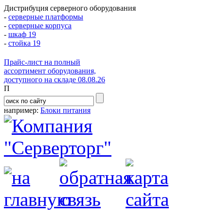
Дистрибуция серверного оборудования
-
серверные платформы
-
серверные корпуса
-
шкаф 19
-
стойка 19
Прайс-лист на полный
ассортимент оборудования,
доступного на складе 08.08.26
П
например:
Блоки питания