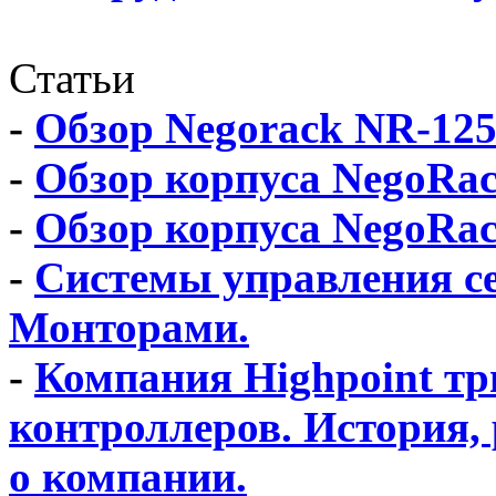
Статьи
-
Обзор Negorack NR-12
-
Обзор корпуса NegoRa
-
Обзор корпуса NegoRa
-
Системы управления се
Монторами.
-
Компания Highpoint т
контроллеров. История, 
о компании.