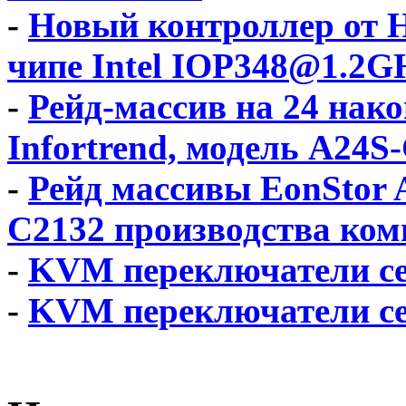
-
Новый контроллер от H
чипе Intel IOP348@1.2G
-
Рейд-массив на 24 нак
Infortrend, модель A24S
-
Рейд массивы EonStor 
C2132 производства ком
-
KVM переключатели с
-
KVM переключатели 