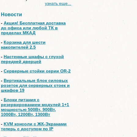
узнать еще...
Новости
-
Акция! Бесплатная доставка
до офиса или любой ТК в
пределах МКАД
-
Корзина для шести
накопителей 2.5
-
Настенные шкафы с глухой
передней дверцей
-
Серверные стойки серии OR-2
-
Вертикальные блок силовых
розеток для серверных стоек и
шкафов 19
-
Блоки питания с
резервированием модулей 1+1
мощностью 500Вт, 900Вт,
1000Вт, 1200Вт, 1300Вт
-
KVM консоли с ЖК-Экранами
теперь с доступом по IP