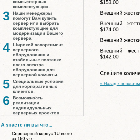
компьютерных
$153.00
комплектующих.
3
Внешний жестки
Наши менеджеры
помогут Вам купить
сервер или выбрать
Внешний жест
комплектующие для
$174.00
модернизации Вашего
сервера.
Внешний жестки
4
Широкий ассортимент
серверного
Внешний жест
оборудования и
$142.00
стабильные поставки
всего спектра
оборудования для
Спешите количе
серверной комнаты.
5
Специальные условия
« Назад к новостям
для корпоративных
клиентов.
6
Возможность
реализации
индивидуальных
серверных проектов.
А знаете ли вы что...
Сереверный корпус 1U всего
за 150 у.е.