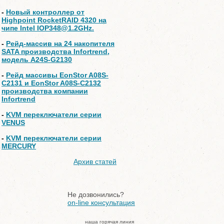
-
Новый контроллер от
Highpoint RocketRAID 4320 на
чипе Intel IOP348@1.2GHz.
-
Рейд-массив на 24 накопителя
SATA производства Infortrend,
модель A24S-G2130
-
Рейд массивы EonStor A08S-
C2131 и EonStor A08S-C2132
производства компании
Infortrend
-
KVM переключатели серии
VENUS
-
KVM переключатели серии
MERCURY
Архив статей
Не дозвонились?
on-line консультация
наша горячая линия