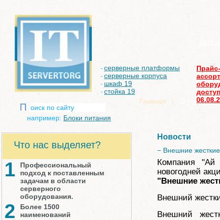
Дист
серверные платформы
Прайс
-
серверные корпуса
ассор
-
шкаф 19
обору
-
стойка 19
доступ
-
06.08.
Главная
|
О компании
П
например:
Блоки питания
Новости
Что нас выделяет?
− Внешние жесткие
Компания "Ай
1
Профессиональный
новогодней акц
подход к поставленным
"Внешние жестк
задачам в области
серверного
оборудования.
Внешний жестки
2
Более 1500
Внешний жест
наименований