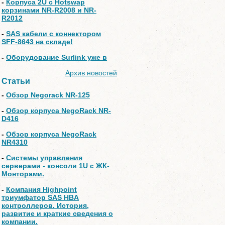
-
Корпуса 2U с Hotswap
корзинами NR-R2008 и NR-
R2012
-
SAS кабели с коннектором
SFF-8643 на складе!
-
Оборудование Surlink уже в
Архив новостей
Статьи
-
Обзор Negorack NR-125
-
Обзор корпуса NegoRack NR-
D416
-
Обзор корпуса NegoRack
NR4310
-
Системы управления
серверами - консоли 1U с ЖК-
Монторами.
-
Компания Highpoint
триумфатор SAS HBA
контроллеров. История,
развитие и краткие сведения о
компании.